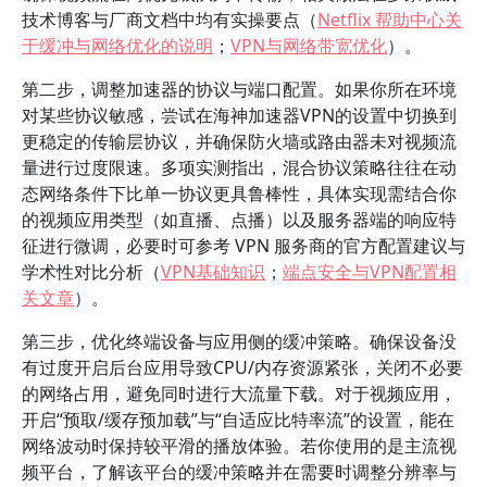
技术博客与厂商文档中均有实操要点（
Netflix 帮助中心关
于缓冲与网络优化的说明
；
VPN与网络带宽优化
）。
第二步，调整加速器的协议与端口配置。如果你所在环境
对某些协议敏感，尝试在海神加速器VPN的设置中切换到
更稳定的传输层协议，并确保防火墙或路由器未对视频流
量进行过度限速。多项实测指出，混合协议策略往往在动
态网络条件下比单一协议更具鲁棒性，具体实现需结合你
的视频应用类型（如直播、点播）以及服务器端的响应特
征进行微调，必要时可参考 VPN 服务商的官方配置建议与
学术性对比分析（
VPN基础知识
；
端点安全与VPN配置相
关文章
）。
第三步，优化终端设备与应用侧的缓冲策略。确保设备没
有过度开启后台应用导致CPU/内存资源紧张，关闭不必要
的网络占用，避免同时进行大流量下载。对于视频应用，
开启“预取/缓存预加载”与“自适应比特率流”的设置，能在
网络波动时保持较平滑的播放体验。若你使用的是主流视
频平台，了解该平台的缓冲策略并在需要时调整分辨率与