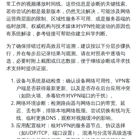
常工作的视频播放时间线。这些信息是诊断的关键线索。
若你尝试的都是最新版本，仍然无法解决，可能涉及网络
运营商层面的限制、区域性服务不可用、或是服务器端的
临时故障。权威机构与技术媒体对VPN性能波动的原因也
有系统解读，参考链接可帮助你建立科学判断。
为了确保排错过程高效且可追溯，建议按以下分层步骤执
行，并在每步后记录结果与观测。请在对照表中逐项勾
选，必要时附上截图或日志数据，便于继续诊断或寻求技
术支持时提供证据。
设备与系统基础检查：确认设备网络可用性、VPN客
户端是否获得最新更新、以及是否存在后台应用冲突
（如防火墙、杀毒软件对VPN端口的干扰）。
网络环境诊断：检测路由器与网络出口的带宽、延
迟、丢包率，排除本地网络瓶颈。尝试切换有线与无
线、临时更换DNS，观察对视频缓冲的影响。
应用配置核对：核对VPN的服务器节点、协议选择
（如UDP/TCP、端口设置）、混淆与分流等高级选项