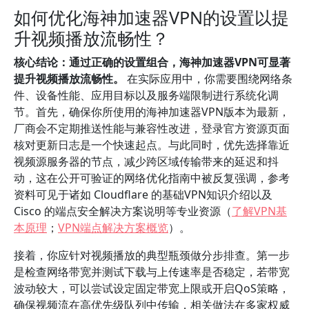
如何优化海神加速器VPN的设置以提
升视频播放流畅性？
核心结论：通过正确的设置组合，海神加速器VPN可显著
提升视频播放流畅性。
在实际应用中，你需要围绕网络条
件、设备性能、应用目标以及服务端限制进行系统化调
节。首先，确保你所使用的海神加速器VPN版本为最新，
厂商会不定期推送性能与兼容性改进，登录官方资源页面
核对更新日志是一个快速起点。与此同时，优先选择靠近
视频源服务器的节点，减少跨区域传输带来的延迟和抖
动，这在公开可验证的网络优化指南中被反复强调，参考
资料可见于诸如 Cloudflare 的基础VPN知识介绍以及
Cisco 的端点安全解决方案说明等专业资源（
了解VPN基
本原理
；
VPN端点解决方案概览
）。
接着，你应针对视频播放的典型瓶颈做分步排查。第一步
是检查网络带宽并测试下载与上传速率是否稳定，若带宽
波动较大，可以尝试设定固定带宽上限或开启QoS策略，
确保视频流在高优先级队列中传输，相关做法在多家权威