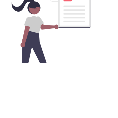
获取海神加速器VPN的安卓版本APK
文件
您可以在谷歌商店之外，直接从我们的网站下载安卓APK
安装文件，便捷地实现网络安全和隐私保护。只需开启安